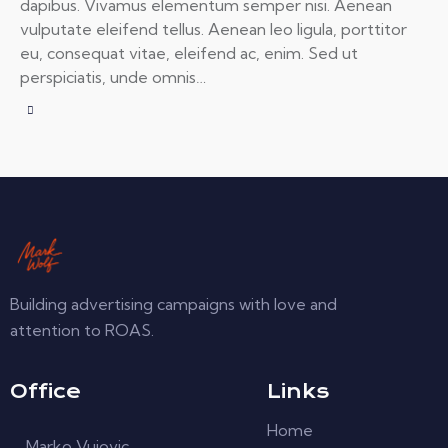
dapibus. Vivamus elementum semper nisi. Aenean
vulputate eleifend tellus. Aenean leo ligula, porttitor
eu, consequat vitae, eleifend ac, enim. Sed ut
perspiciatis, unde omnis…
Building advertising campaigns with love and
attention to ROAS.
Office
Links
Home
Marko Vujovic